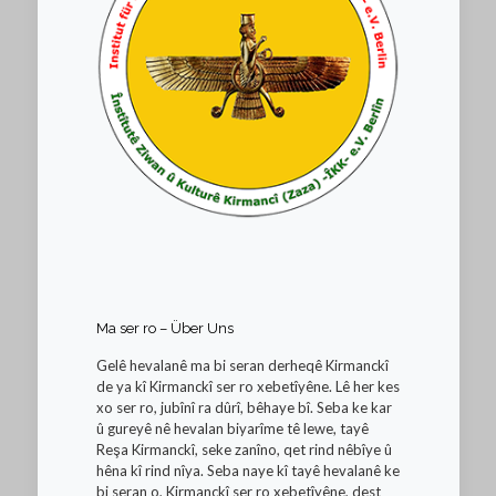
Ma ser ro – Über Uns
Gelê hevalanê ma bi seran derheqê Kirmanckî
de ya kî Kirmanckî ser ro xebetîyêne. Lê her kes
xo ser ro, jubînî ra dûrî, bêhaye bî. Seba ke kar
û gureyê nê hevalan biyarîme tê lewe, tayê
Reşa Kirmanckî, seke zanîno, qet rind nêbîye û
hêna kî rind nîya. Seba naye kî tayê hevalanê ke
bi seran o, Kirmanckî ser ro xebetîyêne, dest