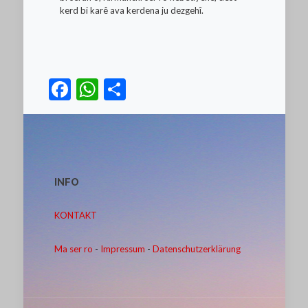
kerd bi karê ava kerdena ju dezgehî.
Facebook
WhatsApp
Teilen
INFO
KONTAKT
Ma ser ro
-
Impressum
-
Datenschutzerklärung