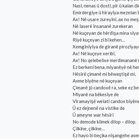
Nasî, nenas û dostî, pîr û kalan d
Emirdergîye û hîrayîya mezelan 
Ax! Nê usare zureyînî, ax no meş
Nê laserê însananê zurekeran
Nê kuçeyan de hêrdişa mina sîyay
Rîyê kuçeyan zî bî kehen…
Xemgînîyîya de giranê pirozîyay
Ax! Nê kuçeye xeribî,
Ax! No qelebelixe merdimananê 
Ez berkenî bena, mîyanêyê nê h
Hêsîrê çimanê mi bêwaştişê mi,
Axme bîyêne nê kuçeyan
Çimanê jû candoxê ra, seke ez b
Mîyanê na bêkesîye de
Vîramayîşê welatî candox bîyên
Û ez dejnenê na vîstike de
Û ameyne war hêsîrî
No demode kilmek dilop – dilop.
Çilkîne, çilkîne…
Ez hayo bi beçika nîşangehe ase