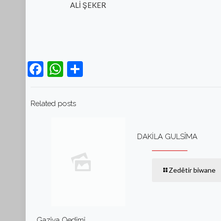
ALİ ŞEKER
Facebook
WhatsApp
Teilen
Related posts
DAKİLA GULSÎMA
Zedêtir biwane
Gazîya Qedîmî