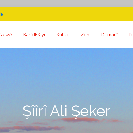
de
Newê
Karê IKK yî
Kultur
Zon
Domanî
N
Şîîrî Ali Şeker