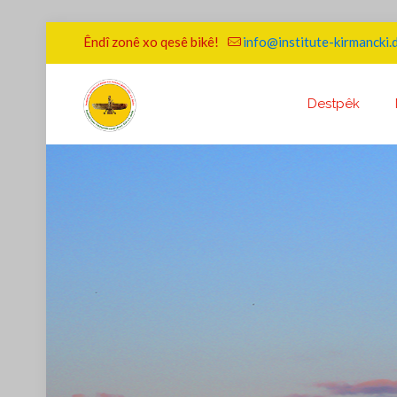
Êndî zonê xo qesê bikê!
info@institute-kirmancki.
Destpêk