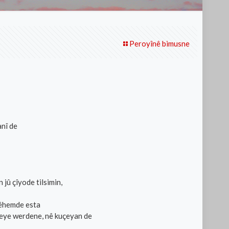
Peroyînê bimusne
anî de
jû çîyode tilsimin,
bêhemde esta
eye werdene, nê kuçeyan de
…