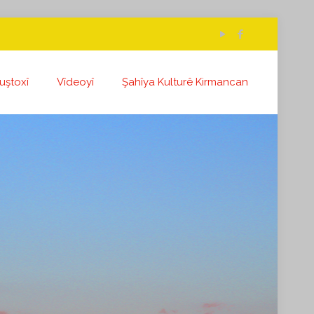
uştoxî
Vîdeoyî
Şahîya Kulturê Kirmancan