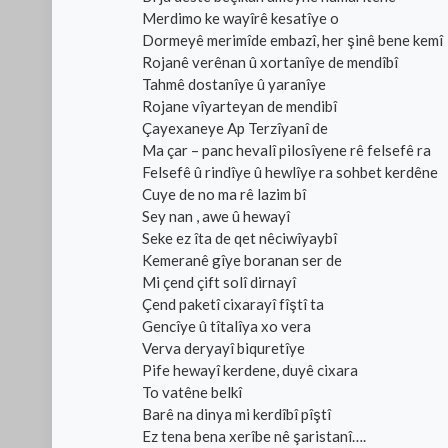
Merdimo ke wayîrê kesatîye o
Dormeyê merimîde embazî, her şinê bene kemî
Rojanê verênan û xortanîye de mendîbî
Tahmê dostanîye û yaranîye
Rojane vîyarteyan de mendibî
Çayexaneye Ap Terzîyanî de
Ma çar – panc hevalî pilosîyene rê felsefê ra
Felsefê û rindîye û hewlîye ra sohbet kerdêne
Cuye de no ma rê lazim bî
Sey nan , awe û hewayî
Seke ez îta de qet nêciwîyaybî
Kemeranê gîye boranan ser de
Mi çend çift solî dirnayî
Çend paketî cixarayî fîştî ta
Gencîye û tîtalîya xo vera
Verva deryayî biquretîye
Pife hewayî kerdene, duyê cixara
To vatêne belkî
Barê na dinya mi kerdîbî pîştî
Ez tena bena xerîbe nê şaristanî….