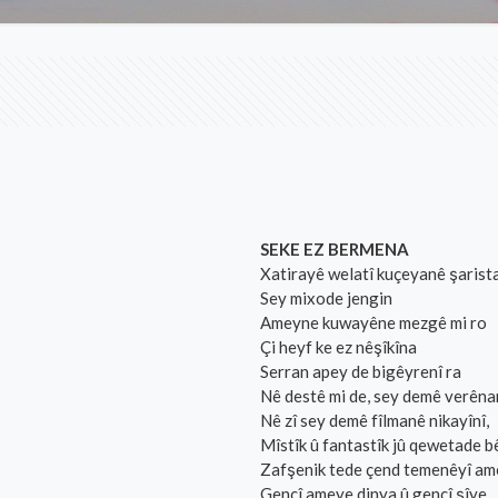
SEKE EZ BERMENA
Xatirayê welatî kuçeyanê şarist
Sey mixode jengin
Ameyne kuwayêne mezgê mi ro
Çi heyf ke ez nêşîkîna
Serran apey de bigêyrenî ra
Nê destê mi de, sey demê verênan 
Nê zî sey demê fîlmanê nikayînî,
Mîstîk û fantastîk jû qewetade 
Zafşenik tede çend temenêyî am
Gencî ameye dinya û gencî şîye