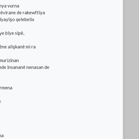
inya vurna
têvirane de rakewftîya
îyayîşo qelebelix
e bîye sipê,
êne alişkanê mi ra
murizinan
ende însananê nenasan de
ermena
e
na