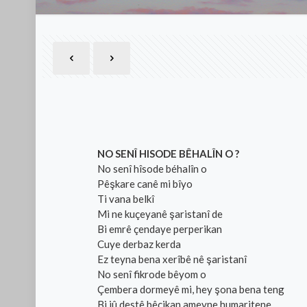
NO SENÎ HISODE BÊHALÎN O ?
No senî hîsode béhalîn o
Pêşkare canê mi bîyo
Ti vana belkî
Mi ne kuçeyanê şaristanî de
Bi emrê çendaye perperikan
Cuye derbaz kerda
Ez teyna bena xerîbê nê şaristanî
No senî fikrode bêyom o
Çembera dormeyê mi, hey şona bena teng
Bi jû destê bêçikan ameyne humaritene