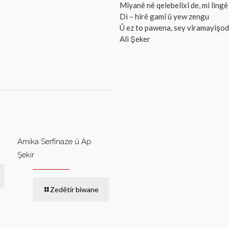
Mîyanê nê qelebelîxî de, mi lingê
Di – hîrê gamî û yew zengu
Û ez to pawena, sey vîramayîşo
Ali Şeker
Amika Serfînaze û Ap
Şekir
Zedêtir biwane