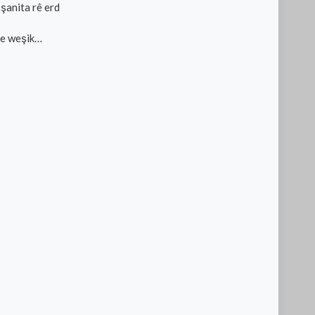
 şanita rê erd
de weşik…