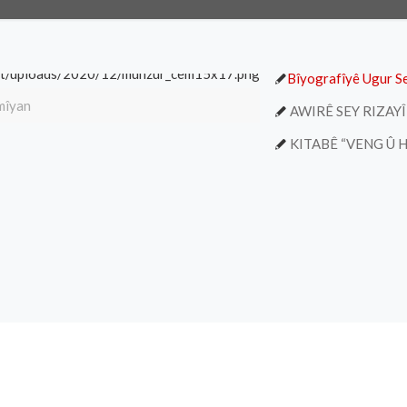
Bîyografîyê Ugur S
mîyan
AWIRÊ SEY RIZAYÎ
KITABÊ “VENG Û