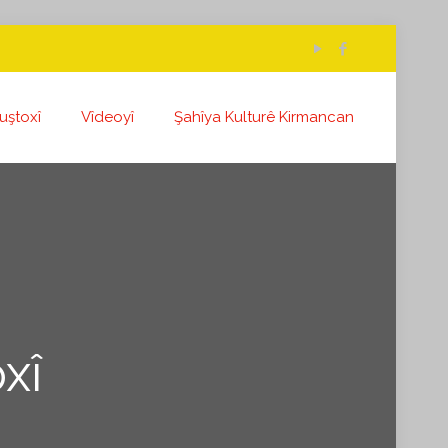
uştoxî
Vîdeoyî
Şahîya Kulturê Kirmancan
xî