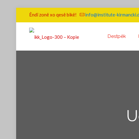
Êndî zonê xo qesê bikê!
info@institute-kirmancki.
Destpêk
U