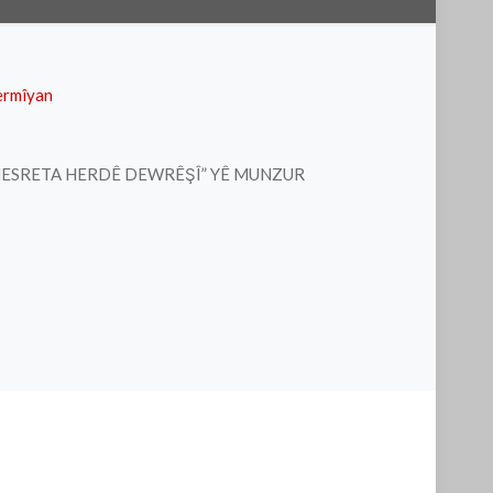
ermîyan
 HESRETA HERDÊ DEWRÊŞÎ” YÊ MUNZUR