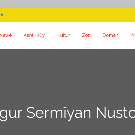
de
Newê
Karê IKK yî
Kultur
Zon
Domanî
N
gur Sermîyan Nusto