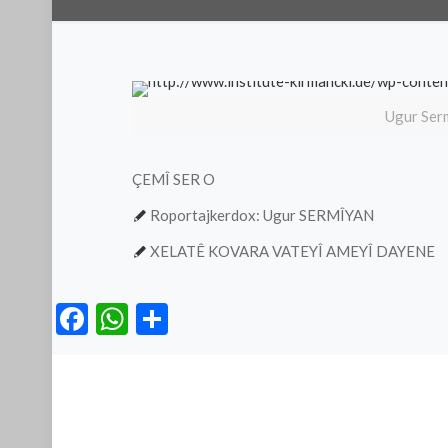
Ugur Ser
ÇEMÎ SER O
Roportajkerdox: Ugur SERMÎYAN
XELATÊ KOVARA VATEYÎ AMEYÎ DAYENE
Facebook
WhatsApp
Teilen