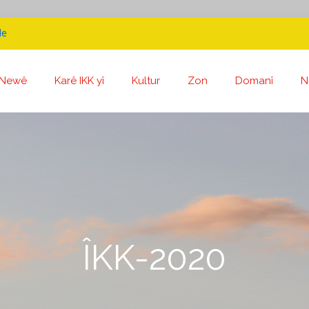
de
Newê
Karê IKK yî
Kultur
Zon
Domanî
N
ÎKK-2020