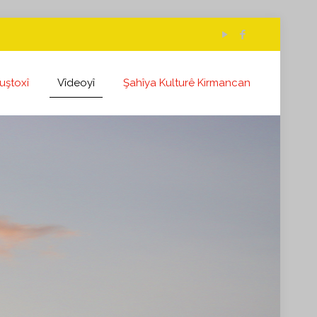
uştoxî
Vîdeoyî
Şahîya Kulturê Kirmancan