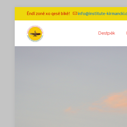
Êndî zonê xo qesê bikê!
info@institute-kirmancki.
Destpêk