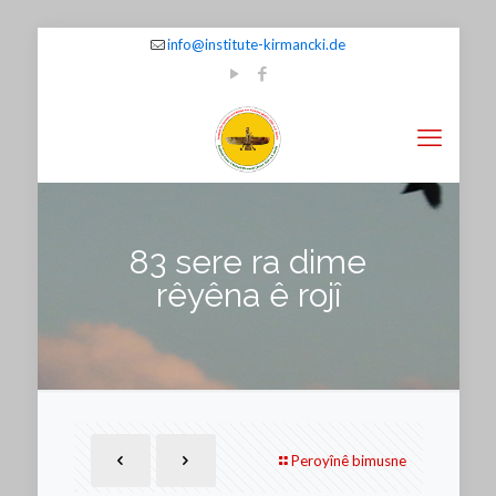
info@institute-kirmancki.de
83 sere ra dime
rêyêna ê rojî
Peroyînê bimusne