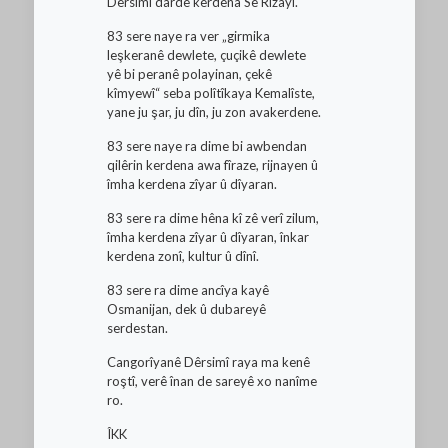
Dêrsimî darde kerdena Sê Rizayî.
83 sere naye ra ver „girmika
leşkeranê dewlete, çuçikê dewlete
yê bi peranê polayinan, çekê
kîmyewî“ seba polîtîkaya Kemalîste,
yane ju şar, ju dîn, ju zon avakerdene.
83 sere naye ra dime bi awbendan
qilêrin kerdena awa fîraze, rijnayen û
îmha kerdena zîyar û dîyaran.
83 sere ra dime hêna kî zê verî zilum,
îmha kerdena zîyar û dîyaran, înkar
kerdena zonî, kultur û dînî.
83 sere ra dime ancîya kayê
Osmanijan, dek û dubareyê
serdestan.
Cangorîyanê Dêrsimî raya ma kenê
roştî, verê înan de sareyê xo nanîme
ro.
ÎKK