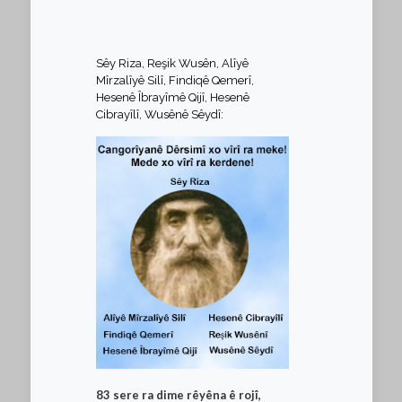
Sêy Riza, Reşik Wusên, Alîyê
Mîrzalîyê Silî, Findiqê Qemerî,
Hesenê Îbrayîmê Qijî, Hesenê
Cibrayîlî, Wusênê Sêydî:
83 sere ra dime rêyêna ê rojî,