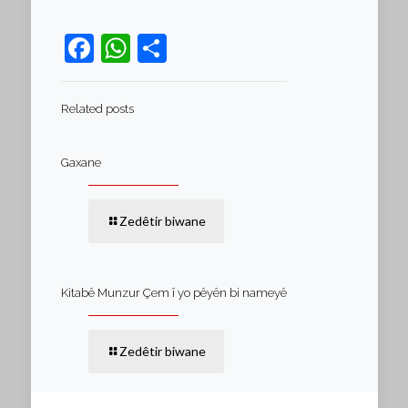
Facebook
WhatsApp
Teilen
Related posts
Gaxane
Zedêtir biwane
Kitabê Munzur Çem î yo pêyên bi nameyê
Zedêtir biwane