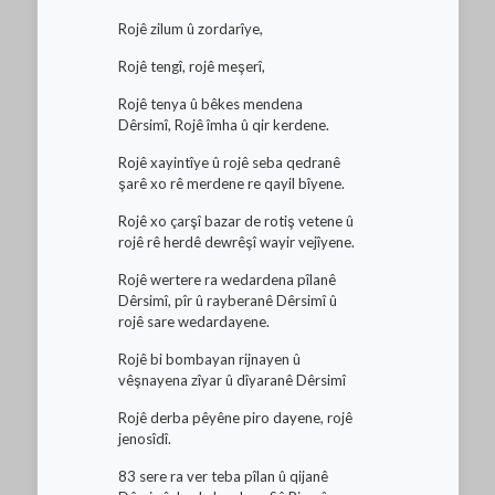
Rojê zilum û zordarîye,
Rojê tengî, rojê meşerî,
Rojê tenya û bêkes mendena
Dêrsimî, Rojê îmha û qir kerdene.
Rojê xayintîye û rojê seba qedranê
şarê xo rê merdene re qayil bîyene.
Rojê xo çarşî bazar de rotiş vetene û
rojê rê herdê dewrêşî wayir vejîyene.
Rojê wertere ra wedardena pîlanê
Dêrsimî, pîr û rayberanê Dêrsimî û
rojê sare wedardayene.
Rojê bi bombayan rijnayen û
vêşnayena zîyar û dîyaranê Dêrsimî
Rojê derba pêyêne piro dayene, rojê
jenosîdî.
83 sere ra ver teba pîlan û qijanê