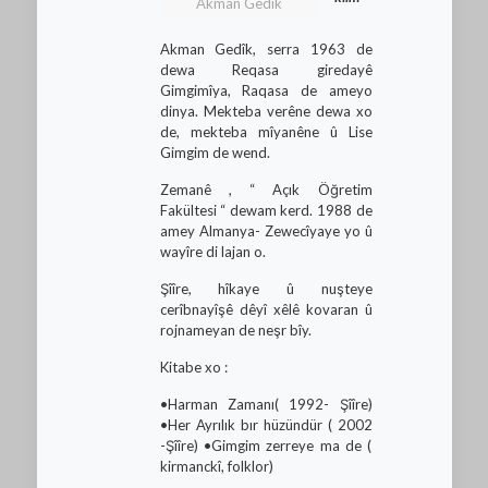
Akman Gedîk
Akman Gedîk, serra 1963 de
dewa Reqasa giredayê
Gimgimîya, Raqasa de ameyo
dinya. Mekteba verêne dewa xo
de, mekteba mîyanêne û Lise
Gimgim de wend.
Zemanê , “ Açık Öğretim
Fakültesi “ dewam kerd. 1988 de
amey Almanya- Zewecîyaye yo û
wayîre di lajan o.
Şîîre, hîkaye û nuşteye
cerîbnayîşê dêyî xêlê kovaran û
rojnameyan de neşr bîy.
Kitabe xo :
•Harman Zamanı( 1992- Şîîre)
•Her Ayrılık bır hüzündür ( 2002
-Şîîre) •Gimgim zerreye ma de (
kirmanckî, folklor)