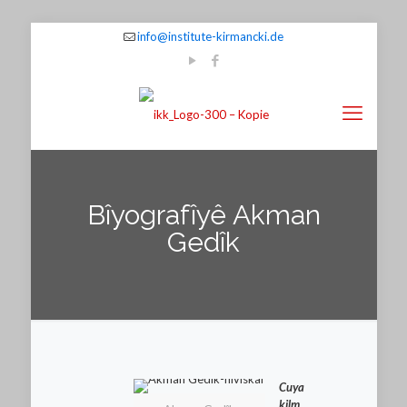
info@institute-kirmancki.de
Bîyografîyê Akman
Gedîk
Cuya
kilm