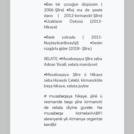
•Ben bir çocuğun düşüyüm (
2006-Şîîre) •Roj ma de şewle
dano ( 2012-kırmanckî-Şîîre)
•Uzakların Öyküsü (2013-
Hikaye)
•Renk yoksulu ( 2015-
Nuşteyêceribnayîşî) •Sesim
rüzgârla gider (2018- Şîîre,)
XELATE: •Musebeqaya Şîîre seba
Adnan Yücelî, xelata mansîyonî
•Musebaqaya Şîîre û Hikaye
seba Hüseyîn Çelebî, kirmanckîde
beşa hikaye, xelata juyîne
# musabeqaya hîkaye, şîîrê û
resmande beşa şîîre kirmanckî
de xelata dîyîne gurete. Na
musabeqa Komela(AABF)
alewiyanê yê Almanya organîze
kerdîbî