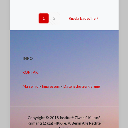
1
2
Rîpela badêyîne
INFO
KONTAKT
Ma ser ro
-
Impressum
-
Datenschutzerklärung
Copyright © 2018 Înstîtutê Ziwan û Kulturê
Kirmancî (Zaza) –IKK- e. V. Berlin Alle Rechte