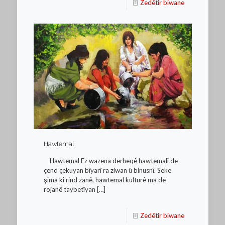
Zedêtir biwane
Hawtemal
Hawtemal Ez wazena derheqê hawtemalî de
çend çekuyan bîyarî ra ziwan û binusnî. Seke
şima kî rind zanê, hawtemal kulturê ma de
rojanê taybetîyan
[…]
Zedêtir biwane