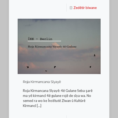
Zedêtir biwane
Roja Kirmancana Sîyayê
Roja Kirmancana Sîyayê: 4ê Gulane Seba şarê
ma yê kirmancî 4ê gulane rojê de sîya wa. No
semed ra wo ke Înstîtutê Ziwan û Kultûrê
Kirmancî
[…]