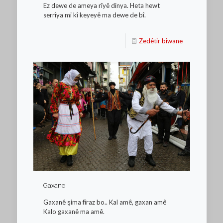
Ez dewe de ameya rîyê dinya. Heta hewt
serrîya mi kî keyeyê ma dewe de bî.
Zedêtir biwane
Gaxane
Gaxanê şima fîraz bo.. Kal amê, gaxan amê
Kalo gaxanê ma amê.