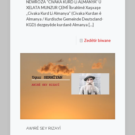
NEWROZA “CİVAKA KURD Lİ ALMANYA” Û
XELATA MUNZUR ÇEMÎ Îbrahîmê Xaşxaşe
„Civaka Kurd Li Almanya“ (Civaka Kurdan ê
Almanya / Kurdische Gemeinde Deutscland-
KGD) dezgeyêde kurdanê Almanya
[…]
Zedêtir biwane
AWIRÊ SEY RIZAYÎ