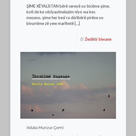
ŞİME XÊYALİSTAN bêrê sereyê xo bicême şime,
kotî de ke vêcîyayîmelazim nîyo wa kes
mezano, şime her kesî ra dûrîbêrê pirêne xo
bivurnîme zê yew marîhetê
[…]
Zedêtir biwane
Xelata Munzur Çemî