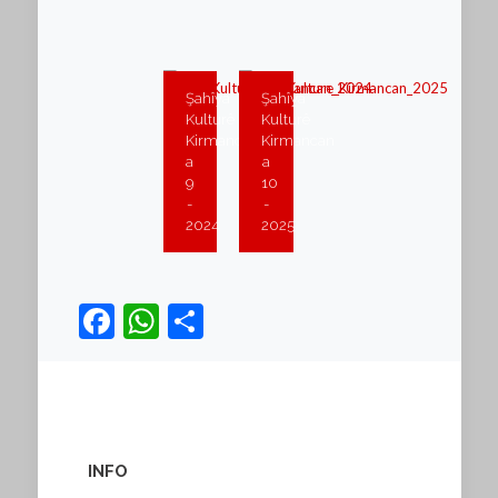
Şahîya
Şahîya
Kulturê
Kulturê
Kirmancan
Kirmancan
a
a
9
10
-
-
2024
2025
Facebook
WhatsApp
Teilen
INFO