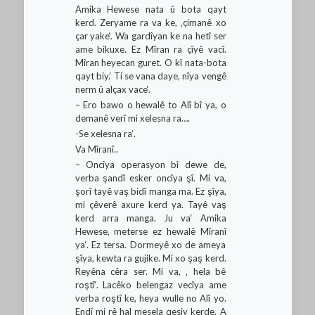
Amika Hewese nata û bota qayt
kerd. Zeryame ra va ke, ‚çimanê xo
çar yake‘. Wa gardîyan ke na hetî ser
ame bikuxe. Ez Mîran ra çîyê vacî.
Mîran heyecan guret. O kî nata-bota
qayt biy.‘ Ti se vana daye, nîya vengê
nerm û alçax vace‘.
– Ero bawo o hewalê to Alî bî ya, o
demanê verî mi xelesna ra….
-Se xelesna ra‘.
Va Mîranî..
– Oncîya operasyon bî dewe de,
verba şandî esker oncîya şî. Mi va,
şorî tayê vaş bidî manga ma. Ez şîya,
mi çêverê axure kerd ya. Tayê vaş
kerd arra manga. Ju va‘ Amika
Hewese, meterse ez hewalê Mîranî
ya‘. Ez tersa. Dormeyê xo de ameya
şîya, kewta ra gujike. Mi xo şaş kerd.
Reyêna cêra ser. Mi va, ‚ hela bê
roştî‘. Lacêko belengaz vecîya ame
verba roştî ke, heya wulle no Alî yo.
Endî mi rê hal mesela qesiy kerde. A