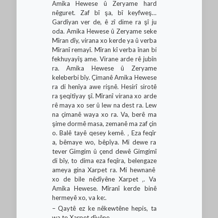
Amika Hewese û Zeryame hard
nêguret. Zaf bî şa, bî keyfweş…
Gardîyan ver de, ê zî dime ra şî ju
oda. Amika Hewese û Zeryame seke
Mîran dîy, virana xo kerde ya û verba
Mîranî remayî. Mîran kî verba înan bi
fekhuyayîş ame. Virane arde rê jubîn
ra. Amika Hewese û Zeryame
keleberbi bîy. Çimanê Amika Hewese
ra di henîya awe rişnê. Hesirî sirotê
ra şeqitîyay şî. Mîranî virana xo arde
rê maya xo ser û lew na dest ra. Lew
na çimanê waya xo ra. Va, berê ma
şime dormê masa, zemanê ma zaf çin
o. Balê tayê qesey kemê. ‚ Eza feqîr
a, bêmaye wo, bêpîya. Mi dewe ra
tever Gimgim û çend dewê Gimgimî
di bîy, to dima eza feqîra, belengaze
ameya gina Xarpet ra. Mi hewnanê
xo de bile nêdîyêne Xarpet ‚. Va
Amika Hewese. Mîranî kerde binê
hermeyê xo, va ke:.
– Qaytê ez ke nêkewtêne hepis, ta
wa to Xarpet dîyêne..