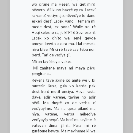
wo cîranê ma Hesen, wa qet mird
nêwero. Alî kuno baxçê ey ra. Lacekî
ra vano,‘ vecîye şo, nêvecîye to dano
eskerî dest‘. Lacek vano, ‚ temam mi
mede dest, ez şona.’ Wulle xo rê
Heqî xelesno ra, ju kî Pîrê Seynesemî.
Lacek xo çinito we, senê qeyde
ameyo kewto axura ma. Hal mesela
nîya bîye. Mi ci rê tayê çay teba non
berd. Tarî de vecîya şî..
Mîran tayê huya, vake:.
-Mi zanitene maya mi maya pêru
çepgirana‘..
Reyêna tayê axîne xo anite we û bî
mutesîr. Kuxa, gula xo kerde pak
dest kerd mucil oncîya. Heya rasta
daye, adir varêne, tayîne no adir
nêdî. Ma duştê xo de verba ci
vecîyayîme. Ma na qesa pilanê ma
nîya, vatêne, ‚verba nêheqîye
vecîyayîş heqa‘. Ma henî musayîme, ê
vateyan dima şîmî… Para mi rê
gurêtene kewte. Ma mevîneme kî wa