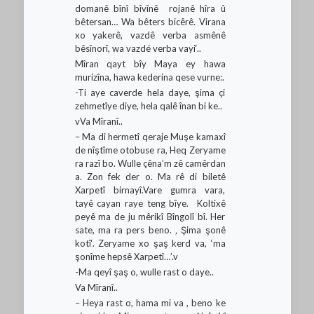
domanê bînî bîvînê rojanê hîra û
bêtersan… Wa bêters bicêrê. Virana
xo yakerê, vazdê verba asmênê
bêsînorî, wa vazdé verba vayi‘..
Mîran qayt bîy Maya ey hawa
murizîna, hawa kederina qese vurne:.
-Ti aye caverde hela daye, şima çi
zehmetîye diye, hela qalê înan bi ke..
vVa Mîranî..
– Ma di hermetî qeraje Muşe kamaxî
de nîştîme otobuse ra, Heq Zeryame
ra razî bo. Wulle çêna’m zê camêrdan
a. Zon fek der o. Ma rê di biletê
Xarpetî birnayî.Vare gumra vara,
tayê cayan raye teng bîye. Koltixê
peyê ma de ju mêrikî Bîngolî bî. Her
sate, ma ra pers beno. ‚ Şima şonê
kotî‘. Zeryame xo şaş kerd va, ‘ma
şonîme hepsê Xarpetî…’.v
-Ma qeyî şaş o, wulle rast o daye..
Va Mîranî..
– Heya rast o, hama mi va , beno ke