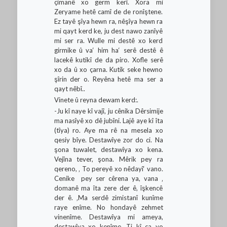
çimanê xo germ kerî. Xora mi
Zeryame hetê camî de de ronîştene.
Ez tayê şîya hewn ra, nêşîya hewn ra
mi qayt kerd ke, ju dest nawo zanîyê
mi ser ra. Wulle mi destê xo kerd
girmike û va‘ him ha‘ serê destê ê
lacekê kutikî de da piro. Xofle serê
xo da û xo çarna. Kutik seke hewno
şîrin der o. Reyêna hetê ma ser a
qayt nêbî..
Vinete û reyna dewam kerd:.
-Ju kî naye kî vajî, ju cênika Dêrsimije
ma nasîyê xo dê jubîni. Lajê aye kî îta
(tîya) ro. Aye ma rê na mesela xo
qesiy bîye. Destawîye zor do ci. Na
şona tuwalet, destawîya xo kena.
Vejîna tever, şona. Mêrik pey ra
qereno, ‚ To pereyê xo nêdayî‘ vano.
Cenike pey ser cêrena ya, vana ‚
domanê ma îta zere der ê, îşkencê
der ê. ‚Ma serdê zimistanî kunîme
raye enîme. No hondayê zehmet
vinenîme. Destawîya mi ameya,
destawîya xo kenîme. Ti kî ca yo