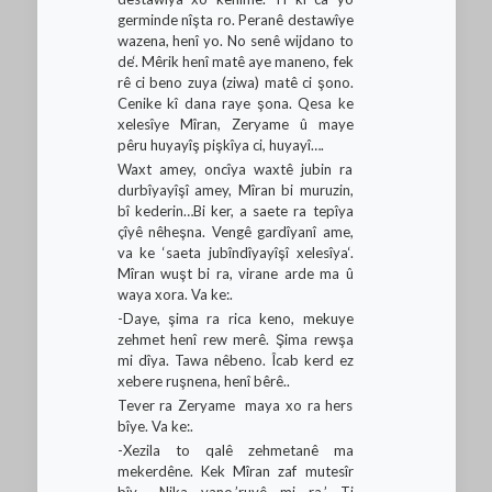
germinde nîşta ro. Peranê destawîye
wazena, henî yo. No senê wijdano to
de‘. Mêrik henî matê aye maneno, fek
rê ci beno zuya (ziwa) matê ci şono.
Cenike kî dana raye şona. Qesa ke
xelesîye Mîran, Zeryame û maye
pêru huyayîş pişkîya ci, huyayî….
Waxt amey, oncîya waxtê jubin ra
durbîyayîşî amey, Mîran bi muruzin,
bî kederin…Bi ker, a saete ra tepîya
çîyê nêheşna. Vengê gardîyanî ame,
va ke ‘saeta jubîndîyayîşî xelesîya‘.
Mîran wuşt bi ra, virane arde ma û
waya xora. Va ke:.
-Daye, şima ra rica keno, mekuye
zehmet henî rew merê. Şima rewşa
mi dîya. Tawa nêbeno. Îcab kerd ez
xebere ruşnena, henî bêrê..
Tever ra Zeryame maya xo ra hers
bîye. Va ke:.
-Xezila to qalê zehmetanê ma
mekerdêne. Kek Mîran zaf mutesîr