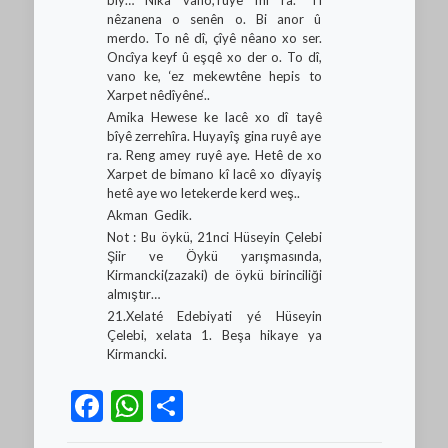
bîy… Nika vano,’ruyê mi ra.’ Ti
nêzanena o senên o. Bi anor û
merdo. To nê dî, çîyê nêano xo ser.
Oncîya keyf û eşqê xo der o. To dî,
vano ke, ‘ez mekewtêne hepis to
Xarpet nêdîyêne‘..
Amika Hewese ke lacê xo dî tayê
bîyê zerrehîra. Huyayîş gina ruyê aye
ra. Reng amey ruyê aye. Hetê de xo
Xarpet de bimano kî lacê xo dîyayiş
hetê aye wo letekerde kerd weş..
Akman Gedik.
Not : Bu öykü, 21nci Hüseyin Çelebi
Şiir ve Öykü yarışmasında,
Kirmancki(zazaki) de öykü birinciliği
almıştır…
21.Xelaté Edebiyati yé Hüseyin
Çelebi, xelata 1. Beşa hikaye ya
Kirmancki.
Facebook
WhatsApp
Teilen