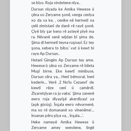
se bîyo. Roja vindetene nîya..
Dursun nîyada ke Amika Hewese û
çêna xo Zeryame şonê, venga cenîya
xo da va ke, ‚ cenike nê hermetî na
çelê zimistanî de danê rê rayê şonê.
Çîyê bîy şar keno rê asteyê pîyê ma
ra. Nêvanê senê wijdan bî şima de.
Şima di hermetî teyna ruşnayî. Ez tey
şona, xebera to bibo.‘ vat û kewt bi
raye Ap Dursun..
Hetanî Gimgim Ap Dursun tey ame.
Hewese û çêna xo Zeryame rê bileta
Muşî birne. Eke kewtî minibuse,
Dursun cêra ya… Henî bêmoral, henî
kederin… Verê ‚2 No’lu Cezaevî‘ de
kewtî rêze cenî û camêrdî.
Zîyaretçîyan ra ju vake,‘ Şima zanenê
ewro roja dîyayîşê akerdîyayî ya
(açık görüş). Înşala ewro nêvurnenê,
ma xo rê domananê xo vînenême’…
İnsanan pêru pîya va, ‚ İnşala…’.
Heke nameyê Amika Hewese û
Zeryame amey wendene, lingê