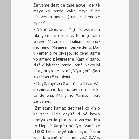
Zeryame dest de tase axwe , dergê
maya xo kerde, vake ‚daye ti bê
qisawetan kuwena (kuna) ra, beno ke
aye ra‘.
– Nê nê çêne, wulahî çi qisawete ma
cila germinê der îme. Kam çi zano
sereyê Mîranê mi balişna vîneno-
nêvîneno. Mîranê mi tenge der o. Dar
û kemer ci rê biveşo. No çend aşme
yo ameyo pêguretene. Kam çi zano,
ci rê çi îşkence kerdo, kenê. Nawo bî
di aşmî yo ke ez nêşîkîya şorî. Şorî
xo rê berxê xo bivînî..
– Dayê, tayê zerê xo hîra pêbice. Wa
no zimistano kamax bivero ra ezî kî
to de êna. Ma şîme Xarpet ‚ vat
Zeryame..
-Zimistano kamax qet netê xo çin o
ke şoro. Hela qayîtê ci bê hawo
onciya kerdo piro, vare varena. Ma
to Hepisê Xarpêtî nêdîyo. Vanê ke
‚1800 Evler‘ cayê îşkenceyo. Însanî
weş kuwenê ci, seqet vecînê.Weş