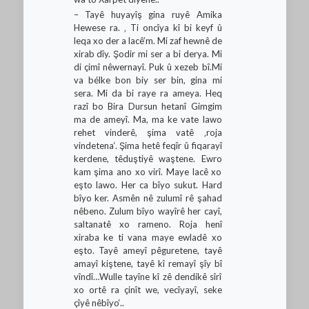
– Tayê huyayîş gina ruyê Amika
Hewese ra. ‚ Ti oncîya kî bi keyf û
leqa xo der a lacê’m. Mi zaf hewnê de
xirab dîy. Şodir mi ser a bi derya. Mi
di çimî nêwernayî. Puk û xezeb bî.Mi
va bélke bon biy ser bin, gina mi
sera. Mi da bi raye ra ameya. Heq
razî bo Bira Dursun hetanî Gimgim
ma de ameyî. Ma, ma ke vate lawo
rehet vinderê, şima vatê ‚roja
vindetena‘. Şima hetê feqîr û fiqarayî
kerdene, têduştiyê waştene. Ewro
kam şima ano xo virî. Maye lacê xo
eşto lawo. Her ca bîyo sukut. Hard
bîyo ker. Asmên nê zulumî rê şahad
nêbeno. Zulum bîyo wayîrê her cayî,
saltanatê xo rameno. Roja henî
xiraba ke ti vana maye ewladê xo
eşto. Tayê ameyî pêguretene, tayê
amayî kiştene, tayê kî remayî şîy bî
vîndî…Wulle tayîne kî zê dendikê sîrî
xo ortê ra çinît we, vecîyayî, seke
çîyê nêbîyo‘..