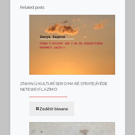
Related posts
ZİWAN Û KULTURÎ SER O MA RÊ STRATEJÎYÊDE
NETEWEYÎ LAZİM O
Zedêtir biwane