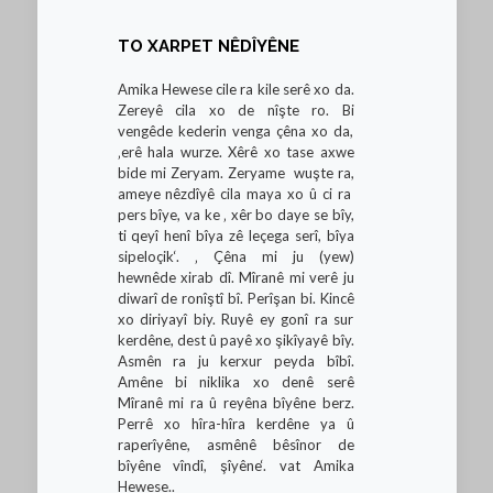
TO XARPET NÊDÎYÊNE
Amika Hewese cile ra kile serê xo da.
Zereyê cila xo de nîşte ro. Bi
vengêde kederin venga çêna xo da,
‚erê hala wurze. Xêrê xo tase axwe
bide mi Zeryam. Zeryame wuşte ra,
ameye nêzdîyê cila maya xo û ci ra
pers bîye, va ke ‚ xêr bo daye se bîy,
ti qeyî henî bîya zê leçega serî, bîya
sipeloçik‘. ‚ Çêna mi ju (yew)
hewnêde xirab dî. Mîranê mi verê ju
diwarî de ronîştî bî. Perîşan bi. Kincê
xo diriyayî biy. Ruyê ey gonî ra sur
kerdêne, dest û payê xo şikîyayê bîy.
Asmên ra ju kerxur peyda bîbî.
Amêne bi niklika xo denê serê
Mîranê mi ra û reyêna bîyêne berz.
Perrê xo hîra-hîra kerdêne ya û
raperîyêne, asmênê bêsînor de
bîyêne vîndî, şîyêne‘. vat Amika
Hewese..