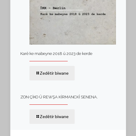
Karê ke mabeyne 2018 û 2023 de kerde
Zedêtir biwane
ZON ÇİKO Û REWŞA KİRMANCKÎ SENENA.
Zedêtir biwane