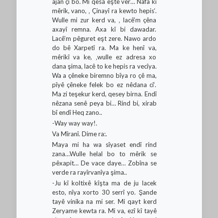
ajan çi bo. Mi qesa eşte ver… Nafa kî
mêrik, vano, ‚ Çinayî ra kewto hepis‘.
Wulle mi zur kerd va, ‚ lacê’m çêna
axayî remna. Axa kî bi dawadar.
Lacê’m pêguret eşt zere. Nawo ardo
do bê Xarpetî ra. Ma ke henî va,
mêrikî va ke, ‚wulle ez adresa xo
dana şima, lacê to ke hepis ra vecîya.
Wa a çêneke biremno bîya ro çê ma,
pîyê çêneke felek bo ez nêdana ci‘.
Ma zi teşekur kerd, qesey birna. Endî
nêzana senê peya bi… Rind bi, xirab
bî endî Heq zano..
-Way way way!.
Va Mîranî. Dime ra:.
Maya mi ha wa sîyaset endî rind
zana…Wulle helal bo to mêrik se
pêxapit… De vace daye… Zobîna se
verde ra rayîrvanîya şima..
-Ju kî koltixê kîşta ma de ju lacek
esto, nîya xorto 30 serrî yo. Şande
tayê vinika na mi ser. Mi qayt kerd
Zeryame kewta ra. Mi va, ezî kî tayê