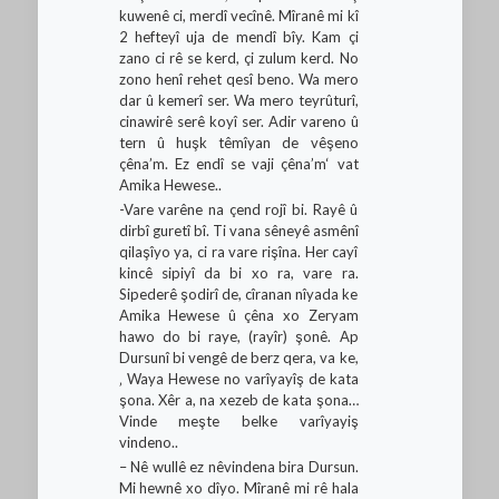
kuwenê ci, merdî vecînê. Mîranê mi kî
2 hefteyî uja de mendî bîy. Kam çi
zano ci rê se kerd, çi zulum kerd. No
zono henî rehet qesî beno. Wa mero
dar û kemerî ser. Wa mero teyrûturî,
cinawirê serê koyî ser. Adir vareno û
tern û huşk têmîyan de vêşeno
çêna’m. Ez endî se vaji çêna’m‘ vat
Amika Hewese..
-Vare varêne na çend rojî bi. Rayê û
dirbî guretî bî. Ti vana sêneyê asmênî
qilaşîyo ya, ci ra vare rişîna. Her cayî
kincê sipiyî da bi xo ra, vare ra.
Sipederê şodirî de, cîranan nîyada ke
Amika Hewese û çêna xo Zeryam
hawo do bi raye, (rayîr) şonê. Ap
Dursunî bi vengê de berz qera, va ke,
‚ Waya Hewese no varîyayîş de kata
şona. Xêr a, na xezeb de kata şona…
Vinde meşte belke varîyayiş
vindeno..
– Nê wullê ez nêvindena bira Dursun.
Mi hewnê xo dîyo. Mîranê mi rê hala