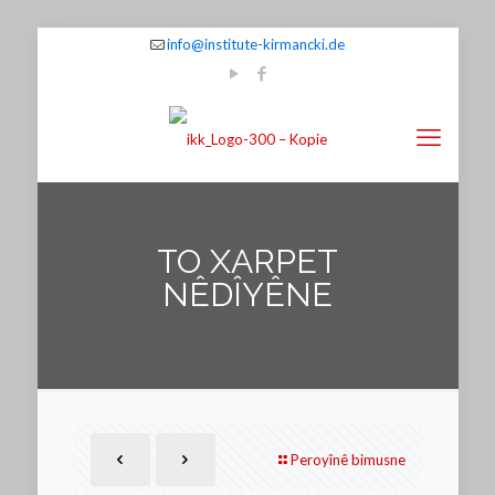
info@institute-kirmancki.de
TO XARPET
NÊDÎYÊNE
Peroyînê bimusne