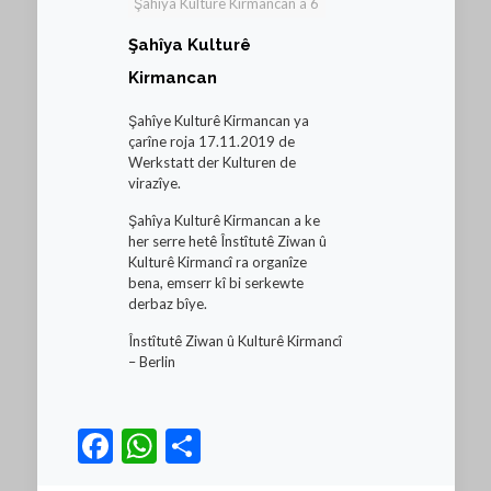
Şahîya Kulturê Kirmancan a 6
Şahîya Kulturê
Kirmancan
Şahîye Kulturê Kirmancan ya
çarîne roja 17.11.2019 de
Werkstatt der Kulturen de
virazîye.
Şahîya Kulturê Kirmancan a ke
her serre hetê Înstîtutê Ziwan û
Kulturê Kirmancî ra organîze
bena, emserr kî bi serkewte
derbaz bîye.
Înstîtutê Ziwan û Kulturê Kirmancî
– Berlin
Facebook
WhatsApp
Teilen