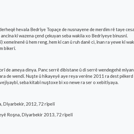
e derheqê hevala Bedrîye Topaçe de nusnayene de merdim rê taye cesar
 ez ancîna kî wazena çend çekuyan seba wakila xo Bedrîyeye binusnî.
î) xemelnenê û hem reng, hem kî can û ruh danê ci, înan ra yewe kî wa
m bikerî.
 de ameya dinya. Panc serrê dibistane û di serrê wendegehê mîyanên
ara de wendî. Nuşte û hîkayeyê aye reya verêne 2011 ra dest pêker
ejîyaybî, seba kitabî nuştoxe bi xo newe ra ser o xebitîyaya.
Dîyarbekir, 2012, 72 rîpelî
ê Roşna, Dîyarbekir 2013, 72 rîpelî