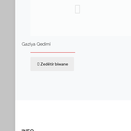
Gazîya Qedîmî
Zedêtir biwane