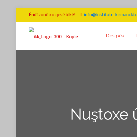
Êndî zonê xo qesê bikê!
info@institute-kirmancki.
Destpêk
Nuştoxe 