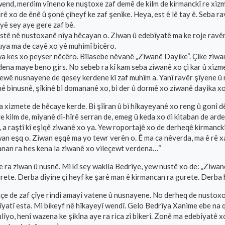
 wend, merdim vîneno ke nuştoxe zaf demê de kilm de kirmanckî re xiz
rê xo de ênê û şonê çiheyf ke zaf şenîke. Heya, est ê lê tay ê. Seba r
yê sey aye gere zaf bê.
tê nê nustoxanê nîya hêcayan o. Ziwan û edebîyatê ma ke roje ravêr
cuya ma de cayê xo yê muhimî bicêro.
 wa kes xo peyser nêcêro. Bîlasebe nêvanê „Ziwanê Dayike“. Çike ziw
rdena maye beno girs. No sebeb ra kî kam seba ziwanê xo çi kar û xizme
ewê nusnayene de qesey kerdene kî zaf muhîm a. Yanî ravêr şîyene û 
nê binusnê, şîkînê bi domananê xo, bi der û dormê xo ziwanê dayika xo
 xizmete de hêcaye kerde. Bi şîîran û bi hîkayeyanê xo reng û gonî d
e kilm de, mîyanê di-hîrê serran de, emeg û keda xo di kitaban de arde
a raştî kî eşiqê ziwanê xo ya. Yew roportajê xo de derheqê kirmanckî 
an eşq o. Ziwan eşqê ma yo tewr verên o. Ê ma ca nêverda, ma ê rê xay
anan ra hes kena la ziwanê xo vileçewt verdena…“
e ra ziwan û nusnê. Mi kî sey wakila Bedrîye, yew nustê xo de: „Ziwan
ete. Derba dîyine çi heyf ke şarê man ê kirmancan ra gurete. Derba hî
e de zaf çîye rindî amayî vatene û nusnayene. No derheq de nustoxo 
îyatî esta. Mi bikeyf nê hîkayeyî wendî. Gelo Bedrîya Xanime ebe n
îyo, henî wazena ke şikîna aye ra rica zî bikerî. Zonê ma edebîyatê 