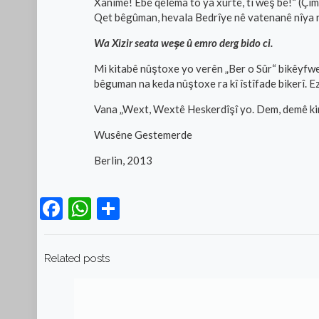
Xanime! Ebe qelema to ya xurte, ti weş be!“ (Çi
Qet bêgûman, hevala Bedrîye nê vatenanê nîya r
Wa Xizir seata weşe û emro derg bido ci.
Mi kitabê nûştoxe yo verên „Ber o Sûr“ bikêyfweş
bêguman na keda nûştoxe ra kî îstîfade bikerî. E
Vana „Wext, Wextê Heskerdîşî yo. Dem, demê kir
Wusêne Gestemerde
Berlin, 2013
Facebook
WhatsApp
Teilen
Related posts