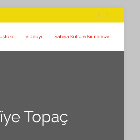
uştoxî
Vîdeoyî
Şahîya Kulturê Kirmancan
îye Topaç