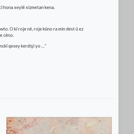
cî hona xeylê xizmetan kena.
o. O kî roje nê, roje kûno ra min dest û ez
de cêno.
ckî qesey kerdişî yo …“