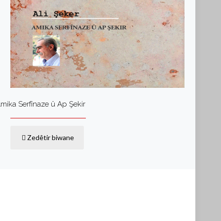
mika Serfînaze û Ap Şekir
Zedêtir biwane