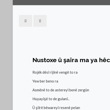
Nustoxe û şaîra ma ya hêc
Rojêk dêsî rijînê vengê to ra
Yew ber beno ra
Asmênê to de astereyî benê zergûn
Huyayîşê to de gulanî..
Û şîîrê bêwareyî resenê pelan