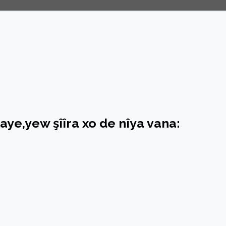
aye,yew şîîra xo de nîya vana: