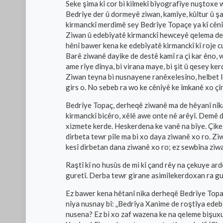
Seke şima kî cor bi kilmekî bîyografîye nuştoxe
Bedrîye der û dormeyê ziwan, kamîye, kûltur û şa
kirmanckî merdimê sey Bedrîye Topaçe ya kî cênî
Ziwan û edebîyatê kirmanckî hewceyê qelema des
hênî bawer kena ke edebîyatê kirmanckî kî roje 
Barê ziwanê dayike de destê kamî ra çi kar êno,
ame rîye dînya, bi virana maye, bi şit û qesey ke
Ziwan teyna bi nusnayene ranêxelesîno, helbet l
girs o. No sebeb ra wo ke cênîyê ke îmkanê xo çî
Bedrîye Topaç, derheqê ziwanê ma de hêyanî nîka
kirmanckî bicêro, xêlê awe onte nê arêyî. Demê d
xizmete kerde. Heskerdena ke vanê na bîye. Çike, 
dirbeta tewr pîle ma bi xo daya ziwanê xo ro. Ziw
kesî dirbetan dana ziwanê xo ro; ez sewbîna ziw
Raştî kî no husûs de mi kî çand rêy na çekuye ard
guretî. Derba tewr girane asimîlekerdoxan ra gur
Ez bawer kena hêtanî nika derheqê Bedrîye Topaç
nîya nusnay bî: „Bedrîya Xanime de roştîya edeb
nusena? Ez bi xo zaf wazena ke na qeleme bişuxul