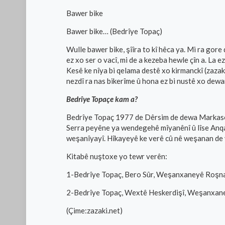
Bawer bike
Bawer bike… (Bedrîye Topaç)
Wulle bawer bike, şîîra to kî hêca ya. Mi ra gor
ez xo ser o vacî, mi de a kezeba hewle çîn a. La
Kesê ke nîya bi qelama destê xo kirmanckî (zazak
nezdî ra nas bikerîme û hona ez bi nustê xo dewa
Bedrîye Topaçe kam a?
Bedrîye Topaç 1977 de Dêrsim de dewa Markasorî
Serra peyêne ya wendegehê mîyanênî û lîse Anq
weşanîyayî. Hîkayeyê ke verê cû nê weşanan de v
Kitabê nuştoxe yo tewr verên:
1-Bedrîye Topaç, Bero Sûr, Weşanxaneyê Roşna, 
2-Bedrîye Topaç, Wextê Heskerdişî, Weşanxaney
(Çime:zazaki.net)