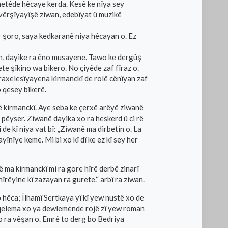
metêde hêcaye kerda. Kesê ke nîya sey
avêrşîyayîşê ziwan, edebîyat û muzikê
 şoro, saya kedkaranê nîya hêcayan o. Ez
an, dayike ra êno musayene. Tawo ke dergûş
te şîkîno wa bikero. No çîyêde zaf fîraz o.
raxelesîyayena kirmanckî de rolê cênîyan zaf
 qesey bikerê.
ê kirmanckî. Aye seba ke çerxê arêyê ziwanê
 pêyser. Ziwanê dayika xo ra heskerd û ci rê
de kî nîya vat bî: „Ziwanê ma dirbetin o. La
înîye keme. Mi bi xo kî dî ke ez kî sey her
ê ma kirmanckî mi ra gore hîrê derbê zinarî
rêyine kî zazayan ra gurete.“ arbî ra ziwan.
hêca; Îlhamî Sertkaya yî kî yew nustê xo de
a qelema xo ya dewlemende rojê zî yew roman
xo ra vêşan o. Emrê to derg bo Bedrîya