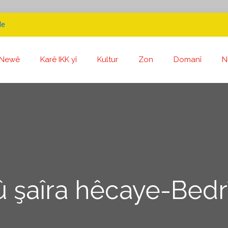
de
Newê
Karê IKK yî
Kultur
Zon
Domanî
N
û şaîra hêcaye-Bedr