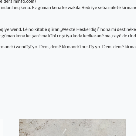
me:dersiminfo.com)
indan heq kena. Ez gûman kena ke wakila Bedrîye seba miletê kirman
îye wend. Lê no kitabê şîîran „Wextê Heskerdîşî“ hona mi dest nêkewt
z gûman kena ke şarê ma kî bi roştîya keda kedkaranê ma, rayê de rin
manckî wendîşî yo. Dem, demê kirmanckî nustîş yo. Dem, demê kirman