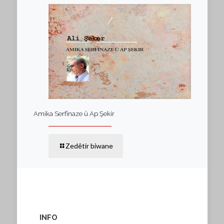
Amika Serfînaze û Ap Şekir
Zedêtir biwane
INFO