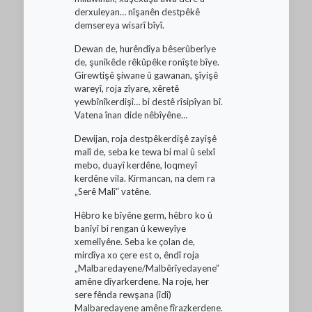
derxuleyan… nîşanên destpêkê
demsereya wisarî bîyî.
Dewan de, hurêndîya bêserûberîye
de, şunikêde rêkûpêke ronîşte bîye.
Girewtişê şiwane û gawanan, şîyişê
wareyî, roja zîyare, xêretê
yewbînîkerdişî… bi destê rîsipîyan bî.
Vatena înan dide nêbîyêne…
Dewijan, roja destpêkerdişê zayişê
malî de, seba ke tewa bi mal û selxî
mebo, duayî kerdêne, loqmeyî
kerdêne vila. Kirmancan, na dem ra
„Serê Malî“ vatêne.
Hêbro ke bîyêne germ, hêbro ko û
banîyî bi rengan û keweyîye
xemelîyêne. Seba ke çolan de,
mirdîya xo çere est o, êndî roja
„Malbaredayene/Malbêrîyedayene”
amêne dîyarkerdene. Na roje, her
sere fênda rewşana (îdî)
Malbaredayene amêne fîrazkerdene.