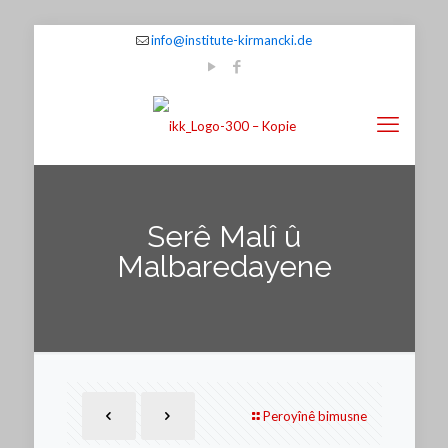
info@institute-kirmancki.de
Serê Malî û
Malbaredayene
Peroyînê bimusne