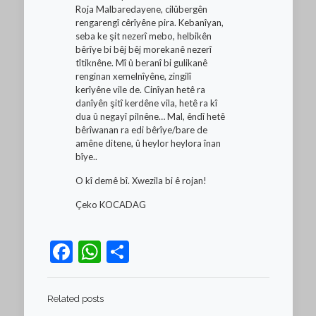
Roja Malbaredayene, cilûbergên
rengarengî cêrîyêne pira. Kebanîyan,
seba ke şit nezerî mebo, helbikên
bêrîye bi bêj bêj morekanê nezerî
tîtiknêne. Mî û beranî bi gulikanê
renginan xemelnîyêne, zingilî
kerîyêne vile de. Cinîyan hetê ra
danîyên şitî kerdêne vila, hetê ra kî
dua û negayî pilnêne… Mal, êndî hetê
bêrîwanan ra edi bêrîye/bare de
amêne ditene, û heylor heylora înan
bîye..
O kî demê bî. Xwezila bi ê rojan!
Çeko KOCADAG
Facebook
WhatsApp
Teilen
Related posts