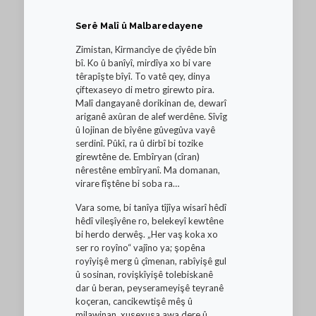
Serê Malî û Malbaredayene
Zimistan, Kirmancîye de çîyêde bîn
bî. Ko û banîyî, mirdîya xo bi vare
têrapîşte bîyî. To vatê qey, dinya
çiftexaseyo di metro girewto pira.
Malî dangayanê dorikinan de, dewarî
ariganê axûran de alef werdêne. Sîvîg
û lojinan de bîyêne gûvegûva vayê
serdinî. Pûkî, ra û dirbî bi tozike
girewtêne de. Embîryan (cîran)
nêrestêne embîryanî. Ma domanan,
virare fîştêne bi soba ra…
Vara some, bi tanîya tîjîya wisarî hêdî
hêdî vileşîyêne ro, belekeyî kewtêne
bi herdo derwêş. „Her vaş koka xo
ser ro royîno“ vajîno ya; şopêna
royîyişê merg û çîmenan, rabîyişê gul
û sosinan, rovişkîyişê tolebiskanê
dar û beran, peyserameyişê teyranê
koçeran, cancikewtişê mêş û
milawinan, xuşexuşa awa dere û