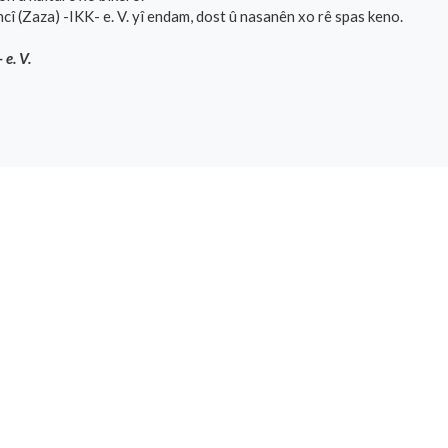
cî (Zaza) -IKK- e. V. yî endam, dost û nasanên xo rê spas keno.
 e. V.