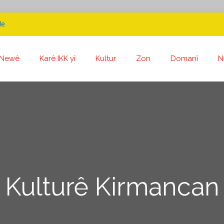
de
Newê
Karê IKK yî
Kultur
Zon
Domanî
N
 Kulturê Kirmancan