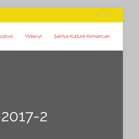
uştoxî
Vîdeoyî
Şahîya Kulturê Kirmancan
 2017-2