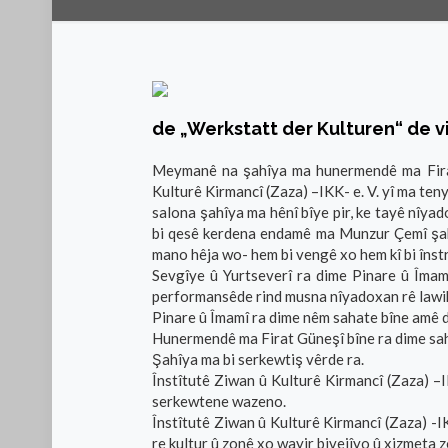
de „Werkstatt der Kulturen“ de vi
Meymanê na şahîya ma hunermendê ma Firat 
Kulturê Kirmancî (Zaza) –IKK- e. V. yî ma te
salona şahîya ma hênî bîye pir, ke tayê nîya
bi qesê kerdena endamê ma Munzur Çemî şahî
mano hêja wo- hem bi vengê xo hem kî bi îns
Sevgîye û Yurtseverî ra dime Pinare û Îmam
performansêde rind musna nîyadoxan rê lawi
Pinare û Îmamî ra dime nêm sahate bîne amê 
Hunermendê ma Firat Güneşî bîne ra dime sahn
Şahîya ma bi serkewtiş vêrde ra.
Înstîtutê Ziwan û Kulturê Kirmancî (Zaza) –IK
serkewtene wazeno.
Înstîtutê Ziwan û Kulturê Kirmancî (Zaza) -I
re kultur û zonê xo wayir bivejîyo û xizmeta z