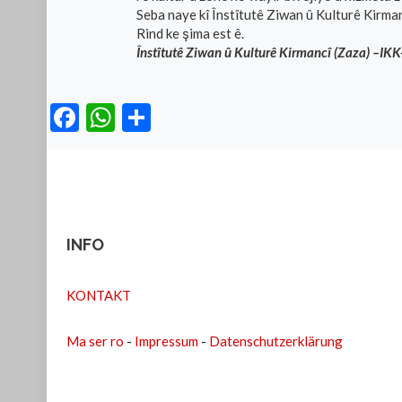
Seba naye kî Înstîtutê Ziwan û Kulturê Kirman
Rind ke şima est ê.
Înstîtutê Ziwan û Kulturê Kirmancî (Zaza) –IKK-
Facebook
WhatsApp
Teilen
INFO
KONTAKT
Ma ser ro
-
Impressum
-
Datenschutzerklärung