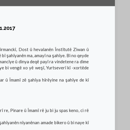
1.2017
rmanckî, Dost û hevalanên Înstîtutê Ziwan û
ê bî şahîyanên ma, amayî na şahîye. Bi no qeyde
mancîye û dinya deqê payî ra vindetene ra dime
e bi vengê xo yê weşî, Yurtseverî kî -xortêde
ar û Îmamî zê şahîya hîrêyine na şahîye de kî
re, Pinare û Îmamî rê ju bi ju spas keno, ci rê
 şahîyanên nîyanênan amade bikero û bi naye kî