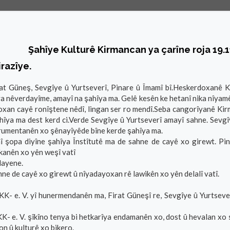
Şahîye Kulturê Kirmancan ya çarîne roja 19.1
razîye.
Güneş, Sevgîye û Yurtseverî, Pinare û Îmamî bî.Heskerdoxanê Ki
nya nêverdayîme, amayî na şahîya ma. Gelê kesên ke hetanî nika nîyam
doxan cayê ronîştene nêdî, lingan ser ro mendî.Seba cangorîyanê Kir
ya ma dest kerd ci.Verde Sevgîye û Yurtseverî amayî sahne. Sevgîy
trumentanên xo şênayîyêde bîne kerde şahîya ma.
î şopa diyîne şahîya Înstîtutê ma de sahne de cayê xo girewt. Pin
kanên xo yên weşî vatî
dayene.
e de cayê xo girewt û nîyadayoxan rê lawikên xo yên delalî vatî.
K- e. V. yî hunermendanên ma, Firat Güneşî re, Sevgîye û Yurtseverî 
KK- e. V. şîkîno tenya bi hetkarîya endamanên xo, dost û hevalan xo
on û kulturê xo bikero.