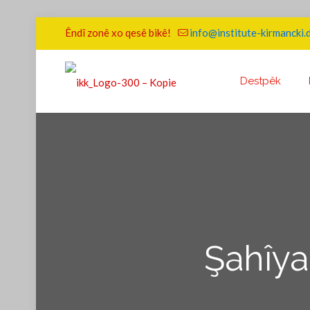
Êndî zonê xo qesê bikê!
info@institute-kirmancki.
Destpêk
Şahîya