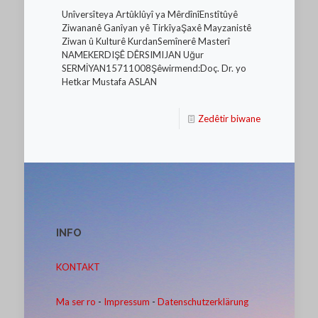
Unîversîteya Artûklûyî ya MêrdînîEnstîtûyê
Ziwananê Ganîyan yê TirkîyaŞaxê Mayzanistê
Ziwan û Kulturê KurdanSemînerê Masterî
NAMEKERDIŞÊ DÊRSIMIJAN Uğur
SERMİYAN15711008Şêwirmend:Doç. Dr. yo
Hetkar Mustafa ASLAN
Zedêtir biwane
INFO
KONTAKT
Ma ser ro
-
Impressum
-
Datenschutzerklärung