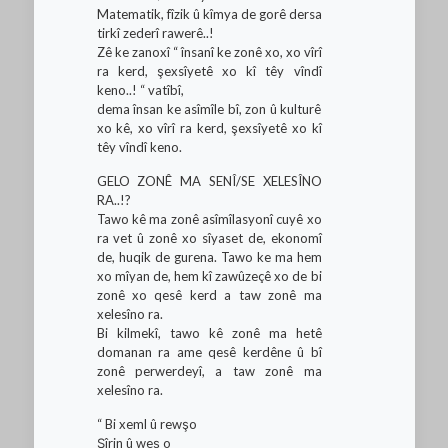
Matematik, fîzik û kîmya de gorê dersa
tirkî zederî rawerê..!
Zê ke zanoxî “ însanî ke zonê xo, xo vîrî
ra kerd, şexsîyetê xo kî têy vîndî
keno..! “ vatîbî,
dema însan ke asîmîle bî, zon û kulturê
xo kê, xo vîrî ra kerd, şexsîyetê xo kî
têy vîndî keno.
GELO ZONÊ MA SENÎ/SE XELESÎNO
RA..!?
Tawo kê ma zonê asîmîlasyonî cuyê xo
ra vet û zonê xo sîyaset de, ekonomî
de, huqik de gurena. Tawo ke ma hem
xo mîyan de, hem kî zawûzeçê xo de bi
zonê xo qesê kerd a taw zonê ma
xelesîno ra.
Bi kilmekî, tawo kê zonê ma hetê
domanan ra ame qesê kerdêne û bî
zonê perwerdeyî, a taw zonê ma
xelesîno ra.
“ Bi xeml û rewşo
Şîrin û weş o