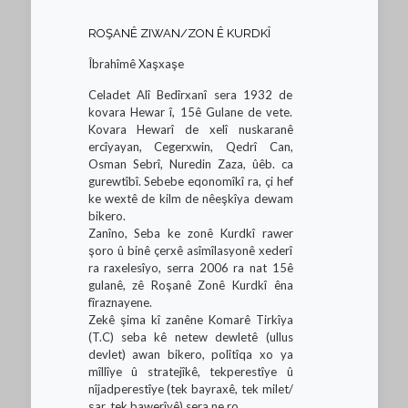
ROŞANÊ ZIWAN/ZON Ê KURDKÎ
Îbrahîmê Xaşxaşe
Celadet Alî Bedîrxanî sera 1932 de
kovara Hewar î, 15ê Gulane de vete.
Kovara Hewarî de xelî nuskaranê
ercîyayan, Cegerxwin, Qedrî Can,
Osman Sebrî, Nuredin Zaza, ûêb. ca
gurewtîbî. Sebebe eqonomîkî ra, çi hef
ke wextê de kilm de nêeşkîya dewam
bikero.
Zanîno, Seba ke zonê Kurdkî rawer
şoro û binê çerxê asîmîlasyonê xederî
ra raxelesîyo, serra 2006 ra nat 15ê
gulanê, zê Roşanê Zonê Kurdkî êna
fîraznayene.
Zekê şima kî zanêne Komarê Tirkîya
(T.C) seba kê netew dewletê (ullus
devlet) awan bikero, polîtîqa xo ya
mîllîye û stratejîkê, tekperestîye û
nîjadperestîye (tek bayraxê, tek milet/
şar, tek bawerîyê) sera ne ro.