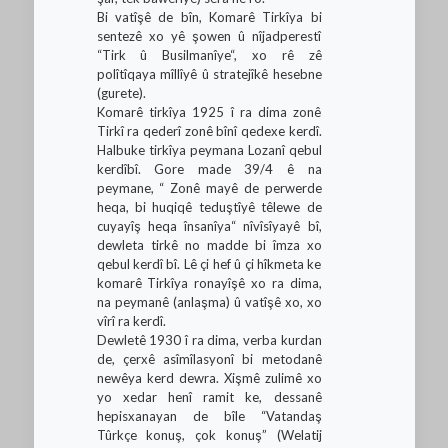
Bi vatîşê de bîn, Komarê Tirkîya bi
sentezê xo yê şowen û nîjadperestî
“Tirk û Busilmanîye“, xo rê zê
polîtîqaya mîllîyê û stratejîkê hesebne
(gurete).
Komarê tirkîya 1925 î ra dima zonê
Tirkî ra qederî zonê bînî qedexe kerdî.
Halbuke tirkîya peymana Lozanî qebul
kerdîbî. Gore made 39/4 ê na
peymane, “ Zonê mayê de perwerde
heqa, bi huqiqê teduştîyê têlewe de
cuyayîş heqa însanîya“ nîvîsîyayê bî,
dewleta tirkê no madde bi îmza xo
qebul kerdî bî. Lê çi hef û çi hîkmeta ke
komarê Tirkîya ronayîşê xo ra dima,
na peymanê (anlaşma) û vatîşê xo, xo
vîrî ra kerdî.
Dewletê 1930 î ra dima, verba kurdan
de, çerxê asîmîlasyonî bi metodanê
newêya kerd dewra. Xişmê zulimê xo
yo xedar henî ramit ke, dessanê
hepisxanayan de bîle “Vatandaş
Tûrkçe konuş, çok konuş” (Welatij