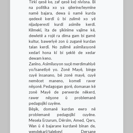
Tirkî qesê ke, zaf qesê ke) nîvîsna. Bi
na polîtîka xo ya qilerine/leymîne
namê bajara, dewa û namê kurda
qedexê kerdî û bi zulimê xo yê
nîjadperestî kurdî asîmîle kerdî.
Kilmekî, îta de şîkînîme vajîme kê,
dewletê a rojê ra dima gam bi gamê
kultur, bawerîyê zon û zuganê kurdan
talan kerdî. No zulîmê asîmîlasyonê
xedarî hona kî bi şeklê de xedar
dewam keno.
Zanîno, Asîmîlasyon suçê merdimahîyê
yo/îsanetîyê yo. Zonê Mayê, binge
cuyê însanano, bê zonê mayê, cuyê
nemêcet maneno, komelî raver
nêşonê. Pedagogan gorê, domanan kê
zonê Mayê de perwerde nêkerd,
rawer nêşone û problemanê
pedagojîkî cuyêne.
Bêşik, domanê kurdan ewro nê
problemanê pedagojîkî cuyêne.
Mesela Erzurum, Dêrsîm, Amed, Qers,
Wan û ê bajarane kurdanê bînan de,
wendekarî/talebeyî Dersane