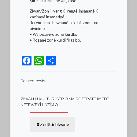
Şîîrê…..: Îbrahîmê Xaşxaşe
Ziwan/Zon î veng û rengê însananê û
xazînayê însanetîyê.
Berene ma hewnanê xo bi zone xo
bivînîme.
• Wa bicuvîyo zonê kurdkî.
• Roşanê zonê kurdî fîraz bo.
Facebook
WhatsApp
Teilen
Related posts
ZİWAN Û KULTURÎ SER O MA RÊ STRATEJÎYÊDE
NETEWEYÎ LAZİM O
Zedêtir biwane