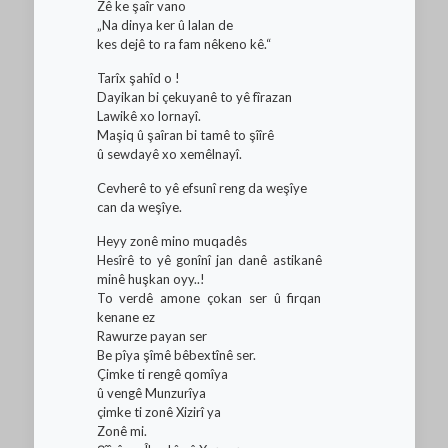
Zê ke şaîr vano
„Na dinya ker û lalan de
kes dejê to ra fam nêkeno kê.“
Tarîx şahîd o !
Dayikan bi çekuyanê to yê fîrazan
Lawikê xo lornayî.
Maşiq û şaîran bi tamê to şîîrê
û sewdayê xo xemêlnayî.
Cevherê to yê efsunî reng da weşîye
can da weşîye.
Heyy zonê mino muqadês
Hesîrê to yê gonînî jan danê astikanê
minê huşkan oyy..!
To verdê amone çokan ser û firqan
kenane ez
Rawurze payan ser
Be pîya şîmê bêbextînê ser.
Çimke ti rengê qomîya
û vengê Munzurîya
çimke ti zonê Xizirî ya
Zonê mi.