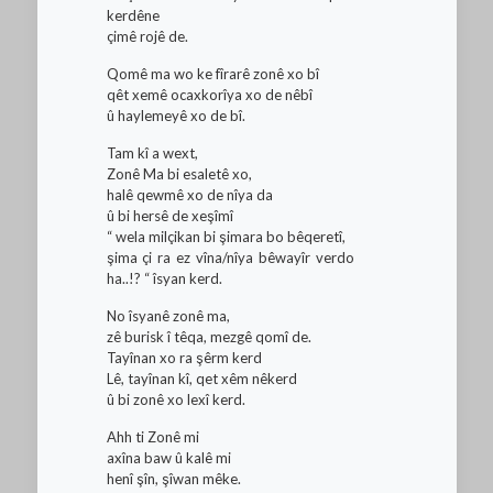
kerdêne
çimê rojê de.
Qomê ma wo ke fîrarê zonê xo bî
qêt xemê ocaxkorîya xo de nêbî
û haylemeyê xo de bî.
Tam kî a wext,
Zonê Ma bi esaletê xo,
halê qewmê xo de nîya da
û bi hersê de xeşîmî
“ wela milçikan bi şimara bo bêqeretî,
şima çi ra ez vîna/nîya bêwayîr verdo
ha..!? “ îsyan kerd.
No îsyanê zonê ma,
zê burisk î têqa, mezgê qomî de.
Tayînan xo ra şêrm kerd
Lê, tayînan kî, qet xêm nêkerd
û bi zonê xo lexî kerd.
Ahh ti Zonê mi
axîna baw û kalê mi
henî şîn, şîwan mêke.