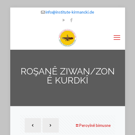
info@institute-kirmancki.de
ROŞANÊ ZIWAN/ZON
Ê KURDKÎ
Peroyînê bimusne