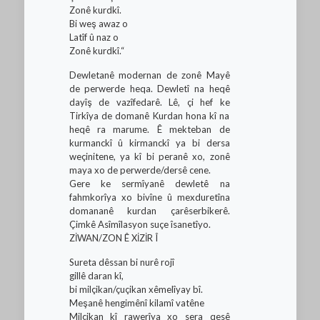
Zonê kurdkî.
Bi weş awaz o
Latîf û naz o
Zonê kurdkî.“
Dewletanê modernan de zonê Mayê
de perwerde heqa. Dewletî na heqê
dayîş de vazîfedarê. Lê, çi hef ke
Tirkîya de domanê Kurdan hona kî na
heqê ra marume. Ê mekteban de
kurmanckî û kirmanckî ya bi dersa
weçinitene, ya kî bi peranê xo, zonê
maya xo de perwerde/dersê cene.
Gere ke sermîyanê dewletê na
fahmkorîya xo bivîne û mexduretîna
domananê kurdan çarêserbikerê.
Çimkê Asîmîlasyon suçe îsanetîyo.
ZİWAN/ZON Ê XİZİR Î
Sureta dêssan bi nurê rojî
gillê daran kî,
bi milçikan/çuçikan xêmelîyay bî.
Meşanê hengimênî kilamî vatêne
Milçikan kî rawerîya xo sera qesê